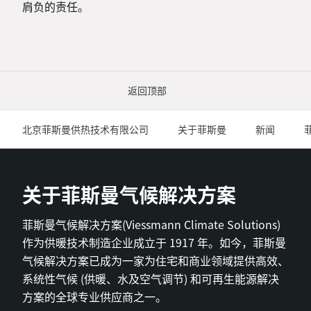
肩负的责任。
返回顶部
北京菲斯曼供热技术有限公司
关于菲斯曼
新闻
关于菲斯曼气候解决方案
菲斯曼气候解决方案(Viessmann Climate Solutions)
作为供暖技术制造企业成立于 1917 年。如今，菲斯曼
气候解决方案已成为一家为住宅和商业领域提供高效、
系统性气候 (供暖、水及空气调节) 和可再生能源解决
方案的全球专业供应商之一。