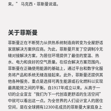
来。” 马克西·菲斯曼说道。
关于菲斯曼
菲斯曼正在不断努力从供热系统制造商转变为全屋舒适
家居解决方案供应商。为此，菲斯曼开发了空调制冷无
缝对接解决方案，为居住环境提供了最佳的室温、热
水、电力和良好的空气质量。在综合解决方案范围内，
菲斯曼在正确使用能源的基础上，通过平台和数字化服
务将产品和系统无缝连接起来。此外，菲斯曼还提供其
他各种服务，重点是选择可再生能源或石化燃料以实现
最高能效之间的平衡。自1917年成立以来。从高于一
切的企业宣言“我们为下一代创造更舒适的生活空间”
中就可以看出这一点。为全世界的人们设计宜人的居住
空间，是在全球拥有12300名成员的菲斯曼大家庭身上