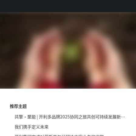
推荐主题
共擎·聚能 | 开利多品牌2025协同之旅共创可持续发展新篇章
我们携手定义未来