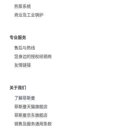
热泵系统
商业及工业锅炉
专业服务
售后与热线
您身边的授权经销商
友情链接
关于我们
了解菲斯曼
菲斯曼天猫旗舰店
菲斯曼京东旗舰店
销售及服务通用条款