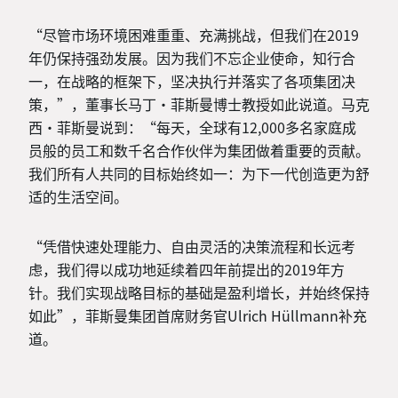
“尽管市场环境困难重重、充满挑战，但我们在2019
年仍保持强劲发展。因为我们不忘企业使命，知行合
一，在战略的框架下，坚决执行并落实了各项集团决
策，”，董事长马丁·菲斯曼博士教授如此说道。马克
西·菲斯曼说到：“每天，全球有12,000多名家庭成
员般的员工和数千名合作伙伴为集团做着重要的贡献。
我们所有人共同的目标始终如一：为下一代创造更为舒
适的生活空间。
“凭借快速处理能力、自由灵活的决策流程和长远考
虑，我们得以成功地延续着四年前提出的2019年方
针。我们实现战略目标的基础是盈利增长，并始终保持
如此”，菲斯曼集团首席财务官Ulrich Hüllmann补充
道。