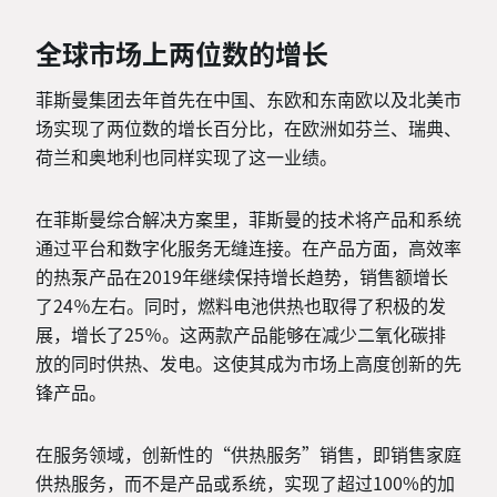
全球市场上两位数的增长
菲斯曼集团去年首先在中国、东欧和东南欧以及北美市
场实现了两位数的增长百分比，在欧洲如芬兰、瑞典、
荷兰和奥地利也同样实现了这一业绩。
在菲斯曼综合解决方案里，菲斯曼的技术将产品和系统
通过平台和数字化服务无缝连接。在产品方面，高效率
的热泵产品在2019年继续保持增长趋势，销售额增长
了24％左右。同时，燃料电池供热也取得了积极的发
展，增长了25％。这两款产品能够在减少二氧化碳排
放的同时供热、发电。这使其成为市场上高度创新的先
锋产品。
在服务领域，创新性的“供热服务”销售，即销售家庭
供热服务，而不是产品或系统，实现了超过100%的加