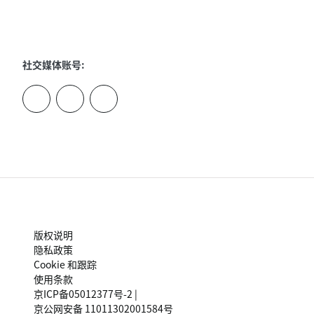
社交媒体账号:
版权说明
隐私政策
Cookie 和跟踪
使用条款
京ICP备05012377号-2 |
京公网安备 11011302001584号