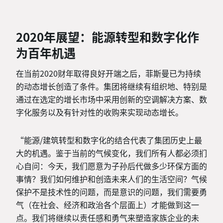
2020年展望：能源转型和数字化作
为百年机遇
在当前2020财年取得良好开端之后，菲斯曼已为持续
的动态增长创造了条件。集团将继续有组织地、特别是
通过在选定的增长市场中采用创新的空调解决方案、数
字化服务以及有针对性的收购来实现动态增长。
“能源/建筑转型和数字化的结合代表了集团历史上最
大的机遇。鉴于当前的气候变化，我们所有人都必须扪
心自问：今天，我们愿意为子孙后代做多少环保方面的
事情？我们如何维护和创造未来人们的生活空间？气候
保护不是技术性的问题，而是意识的问题，我们需要勇
气（在社会、经济和政治各个层面上）才能做到这一
点。我们将继续以责任感和勇气来塑造家族企业的未