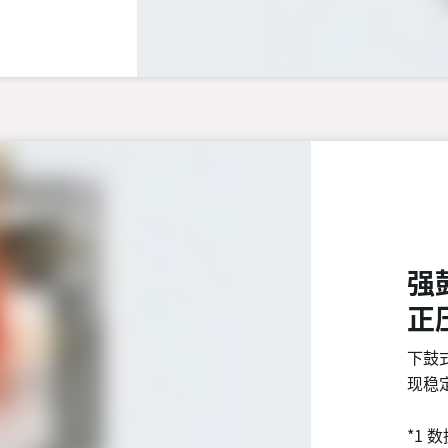
强
正
下鼓
现稳
*1 