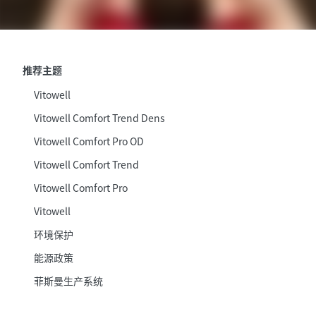
推荐主题
Vitowell
Vitowell Comfort Trend Dens
Vitowell Comfort Pro OD
Vitowell Comfort Trend
Vitowell Comfort Pro
Vitowell
环境保护
能源政策
菲斯曼生产系统