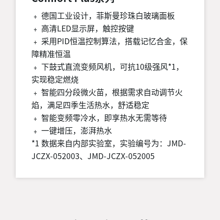
﹢ 德国工业设计，菲斯曼珍珠白玻璃面板
﹢ 高清LED显示屏，触控按键
﹢ 采用PID恒温控制算法，搭载记忆合金，保
障精准恒温
﹢ 下鼓式直流变频风机，可抗10级强风*1，
实现稳定燃烧
﹢ 智能四分段微火苗，根据需求自动调节火
焰，满足四季生活热水，舒适稳定
﹢ 智能变频零冷水，即享热水无需等待
﹢ 一键增压，澎湃热水
*1 数据来自内部实验室，实验编号为：JMD-
JCZX-052003、JMD-JCZX-052005